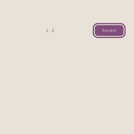
1
2
Suivant