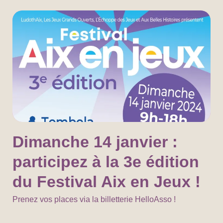
Dimanche 14 janvier :
participez à la 3e édition
du Festival Aix en Jeux !
Prenez vos places via la billetterie HelloAsso !