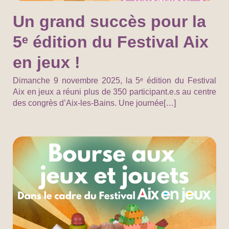
Un grand succès pour la
5ᵉ édition du Festival Aix
en jeux !
Dimanche 9 novembre 2025, la 5ᵉ édition du Festival
Aix en jeux a réuni plus de 350 participant.e.s au centre
des congrès d’Aix-les-Bains. Une journée[…]