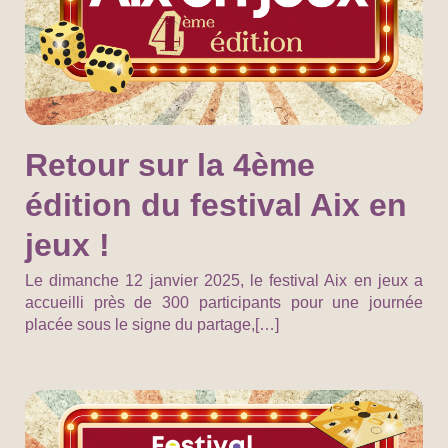
Retour sur la 4ème
édition du festival Aix en
jeux !
Le dimanche 12 janvier 2025, le festival Aix en jeux a
accueilli près de 300 participants pour une journée
placée sous le signe du partage,[…]