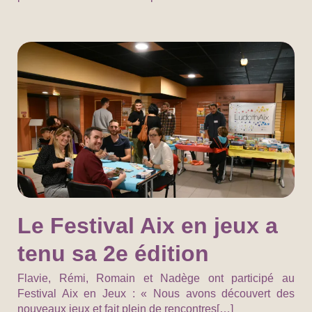
Le Festival Aix en jeux a
tenu sa 2e édition
Flavie, Rémi, Romain et Nadège ont participé au
Festival Aix en Jeux : « Nous avons découvert des
nouveaux jeux et fait plein de rencontres[…]