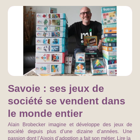
Savoie : ses jeux de
société se vendent dans
le monde entier
Alain Brobecker imagine et développe des jeux de
société depuis plus d’une dizaine d’années. Une
passion dont l’Aixois d’adoption a fait son métier. Lire la