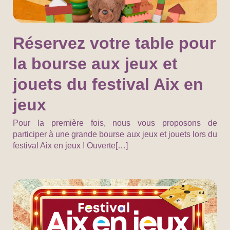
Réservez votre table pour
la bourse aux jeux et
jouets du festival Aix en
jeux
Pour la première fois, nous vous proposons de
participer à une grande bourse aux jeux et jouets lors du
festival Aix en jeux ! Ouverte[…]