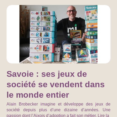
Savoie : ses jeux de
société se vendent dans
le monde entier
Alain Brobecker imagine et développe des jeux de
société depuis plus d’une dizaine d’années. Une
passion dont l’Aixois d’adoption a fait son métier. Lire la