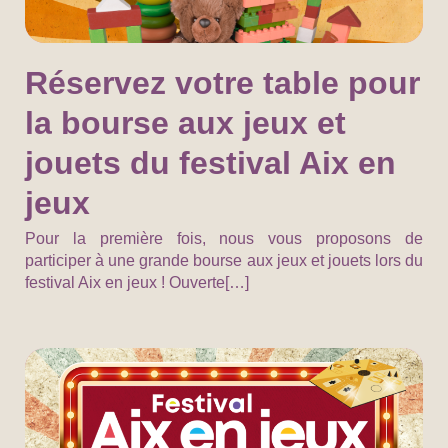
Réservez votre table pour
la bourse aux jeux et
jouets du festival Aix en
jeux
Pour la première fois, nous vous proposons de
participer à une grande bourse aux jeux et jouets lors du
festival Aix en jeux ! Ouverte[…]