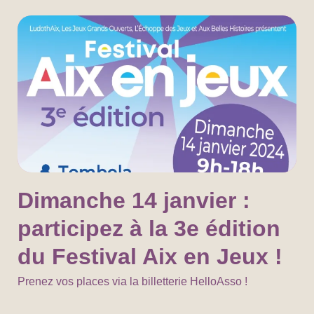
Dimanche 14 janvier :
participez à la 3e édition
du Festival Aix en Jeux !
Prenez vos places via la billetterie HelloAsso !