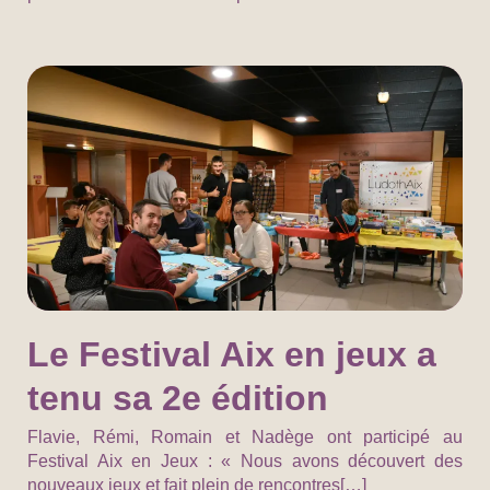
Le Festival Aix en jeux a
tenu sa 2e édition
Flavie, Rémi, Romain et Nadège ont participé au
Festival Aix en Jeux : « Nous avons découvert des
nouveaux jeux et fait plein de rencontres[…]