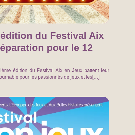
édition du Festival Aix
éparation pour le 12
rième édition du Festival Aix en Jeux battent leur
ournable pour les passionnés de jeux et les[…]