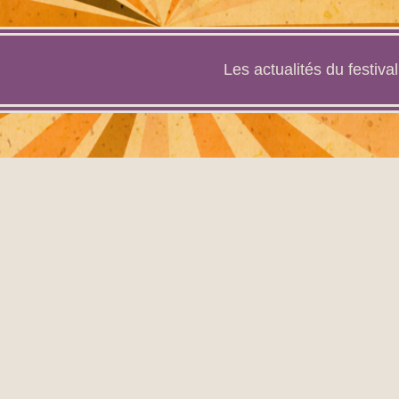
Les actualités du festival