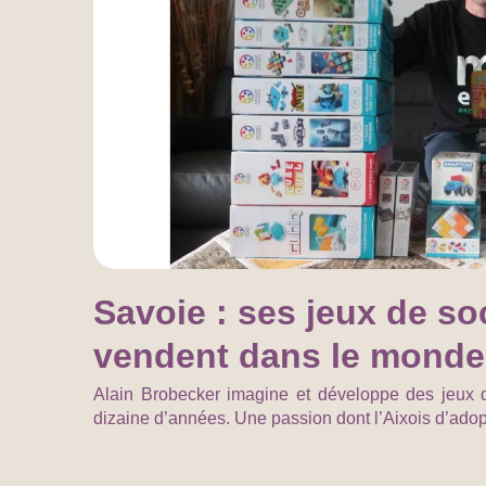
Savoie : ses jeux de so
vendent dans le monde 
Alain Brobecker imagine et développe des jeux 
dizaine d’années. Une passion dont l’Aixois d’adopti