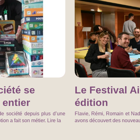
ciété se
Le Festival A
entier
édition
de société depuis plus d’une
Flavie, Rémi, Romain et Nadè
on a fait son métier. Lire la
avons découvert des nouveaux 