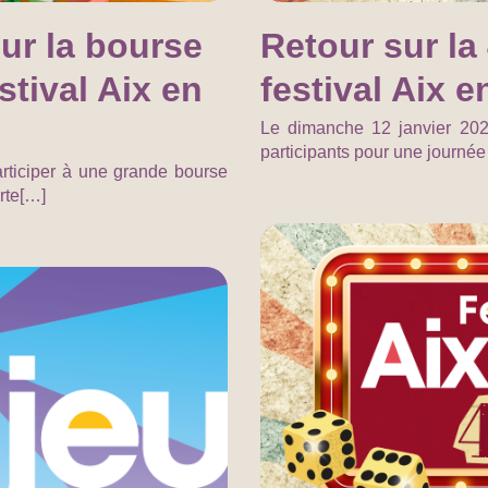
ur la bourse
Retour sur la
stival Aix en
festival Aix e
Le dimanche 12 janvier 2025
participants pour une journée
rticiper à une grande bourse
erte[…]