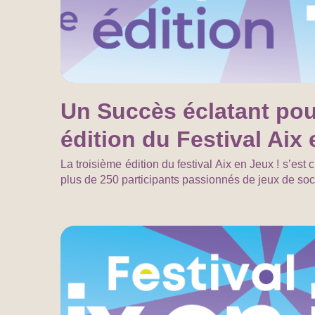
Un Succès éclatant pou
édition du Festival Aix 
La troisième édition du festival Aix en Jeux ! s’est
plus de 250 participants passionnés de jeux de s