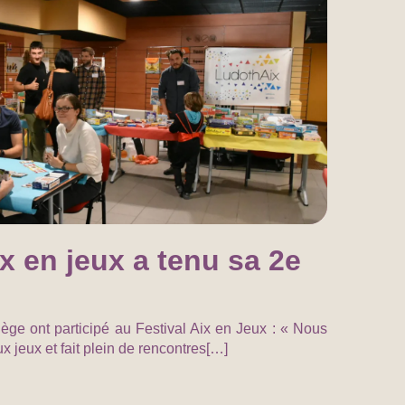
ix en jeux a tenu sa 2e
ge ont participé au Festival Aix en Jeux : « Nous
jeux et fait plein de rencontres[…]